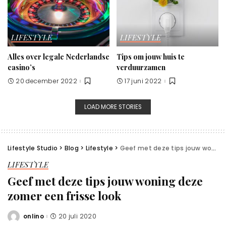
LIFESTYLE
LIFESTYLE
Alles over legale Nederlandse
Tips om jouw huis te
casino’s
verduurzamen
20 december 2022
17 juni 2022
LOAD MORE STORIES
Lifestyle Studio
>
Blog
>
Lifestyle
>
Geef met deze tips jouw woning deze zomer een frisse look
LIFESTYLE
Geef met deze tips jouw woning deze
zomer een frisse look
onlino
20 juli 2020
Posted
by