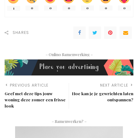
0
0
0
0
0
0
1
SHARES
– Onlino Samenwerking –
PREVIOUS ARTICLE
NEXT ARTICLE
Geef met deze tips jouw
Hoe kan je je gewrichten laten
woning deze zomer een frisse
ontspannen?
look
– Samenwerken? –