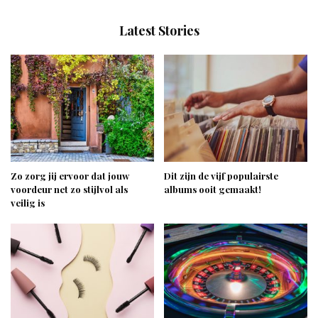
Latest Stories
Zo zorg jij ervoor dat jouw
Dit zijn de vijf populairste
voordeur net zo stijlvol als
albums ooit gemaakt!
veilig is