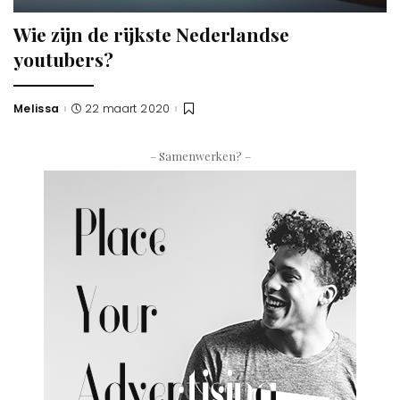
Wie zijn de rijkste Nederlandse
youtubers?
Melissa
22 maart 2020
Posted
by
– Samenwerken? –