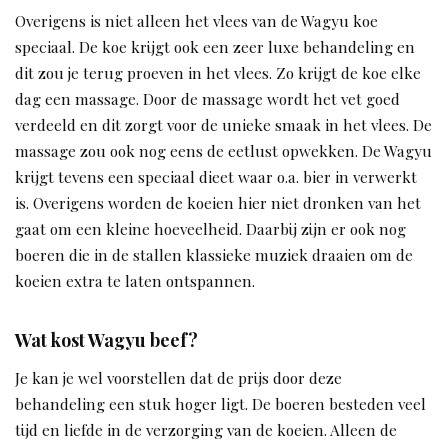
Overigens is niet alleen het vlees van de Wagyu koe
speciaal. De koe krijgt ook een zeer luxe behandeling en
dit zou je terug proeven in het vlees. Zo krijgt de koe elke
dag een massage. Door de massage wordt het vet goed
verdeeld en dit zorgt voor de unieke smaak in het vlees. De
massage zou ook nog eens de eetlust opwekken. De Wagyu
krijgt tevens een speciaal dieet waar o.a. bier in verwerkt
is. Overigens worden de koeien hier niet dronken van het
gaat om een kleine hoeveelheid. Daarbij zijn er ook nog
boeren die in de stallen klassieke muziek draaien om de
koeien extra te laten ontspannen.
Wat kost Wagyu beef?
Je kan je wel voorstellen dat de prijs door deze
behandeling een stuk hoger ligt. De boeren besteden veel
tijd en liefde in de verzorging van de koeien. Alleen de