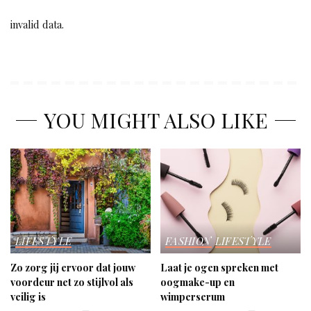
invalid data.
YOU MIGHT ALSO LIKE
LIFESTYLE
FASHION
LIFESTYLE
Zo zorg jij ervoor dat jouw
Laat je ogen spreken met
voordeur net zo stijlvol als
oogmake-up en
veilig is
wimperserum