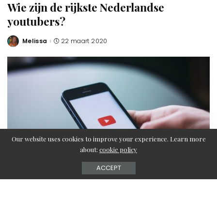
Wie zijn de rijkste Nederlandse
youtubers?
Melissa
22 maart 2020
Posted
by
Our website uses cookies to improve your experience. Learn more
about:
cookie policy
ACCEPT
– Ook samenwerken? –