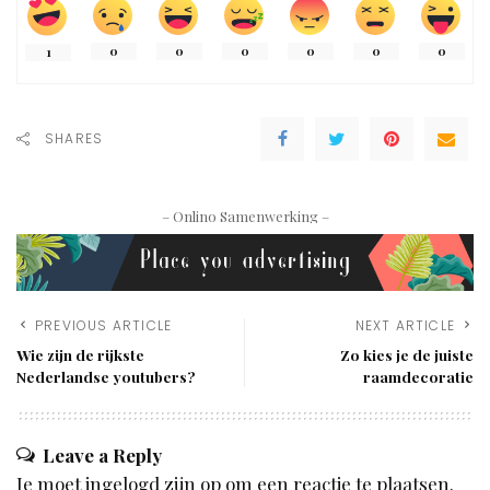
0
0
0
0
0
0
1
SHARES
– Onlino Samenwerking –
PREVIOUS ARTICLE
NEXT ARTICLE
Wie zijn de rijkste
Zo kies je de juiste
Nederlandse youtubers?
raamdecoratie
Leave a Reply
Je moet
ingelogd zijn op
om een reactie te plaatsen.