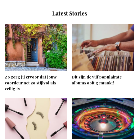
Latest Stories
Zo zorg jij ervoor dat jouw
Dit zijn de vijf populairste
voordeur net zo stijlvol als
albums ooit gemaakt!
veilig is