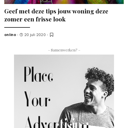
Geef met deze tips jouw woning deze
zomer een frisse look
onlino
20 juli 2020
Posted
by
– Samenwerken? –