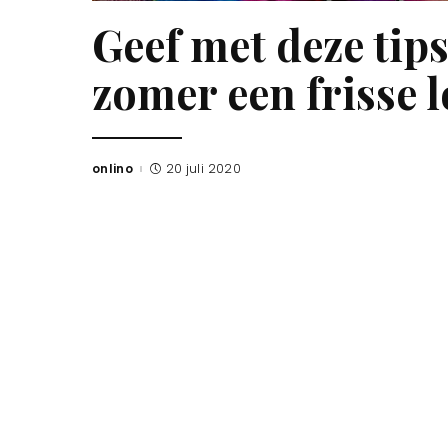
Geef met deze tip
zomer een frisse 
onlino
20 juli 2020
Posted
by