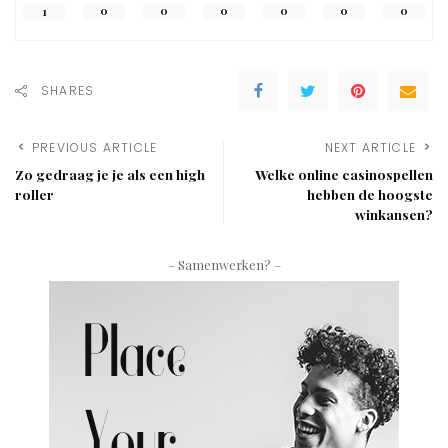
0
0
0
0
0
0
1
SHARES
PREVIOUS ARTICLE
NEXT ARTICLE
Zo gedraag je je als een high
Welke online casinospellen
roller
hebben de hoogste
winkansen?
– Samenwerken? –