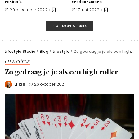
casino’s
verduurzamen
20 december 2022
17 juni 2022
LOAD MORE STORIES
Lifestyle Studio
>
Blog
>
Lifestyle
>
Zo gedraag je je als een high roller
LIFESTYLE
Zo gedraag je je als een high roller
Lilian
26 oktober 2021
Posted
by