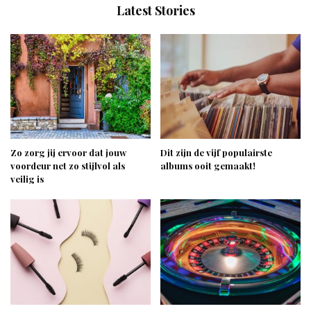
Latest Stories
Zo zorg jij ervoor dat jouw
Dit zijn de vijf populairste
voordeur net zo stijlvol als
albums ooit gemaakt!
veilig is