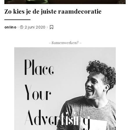
Zo kies je de juiste raamdecoratie
onlino
2 juni 2020
Posted
by
– Samenwerken? –