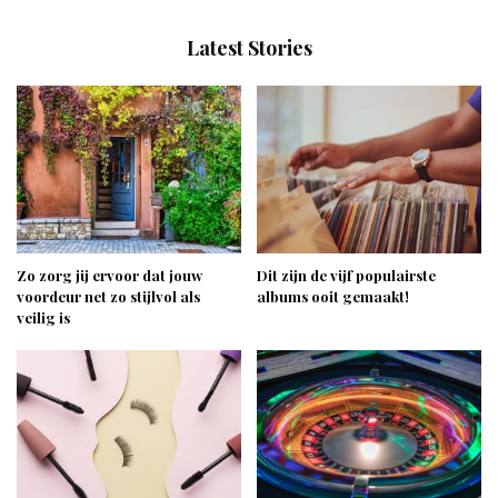
Latest Stories
Zo zorg jij ervoor dat jouw
Dit zijn de vijf populairste
voordeur net zo stijlvol als
albums ooit gemaakt!
veilig is