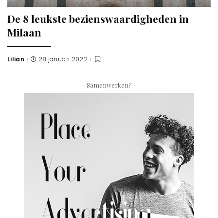
De 8 leukste bezienswaardigheden in
Milaan
Lilian
28 januari 2022
Posted
by
– Samenwerken? –