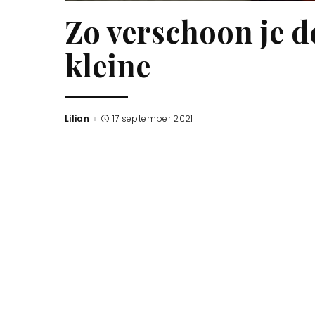
Zo verschoon je d
kleine
Lilian
17 september 2021
Posted
by