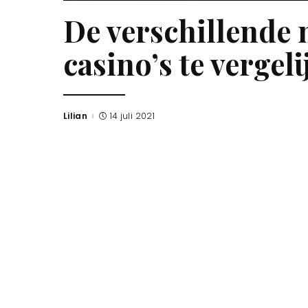
De verschillende
casino’s te vergel
Lilian
14 juli 2021
Posted
by