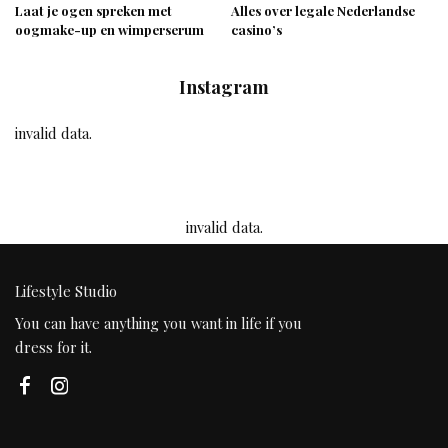
Laat je ogen spreken met
Alles over legale Nederlandse
oogmake-up en wimperserum
casino’s
Instagram
invalid data.
invalid data.
Lifestyle Studio
You can have anything you want in life if you
dress for it.